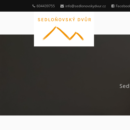
604439755
info@sedlonovskydvur.cz
Faceboo
Sed