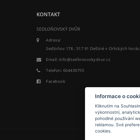
KONTAKT
SEDLOŇOVSKÝ DVŮR
Adresa:
Sedloňov 178 , 517 91 Deštné v Orlických horá
Email:
info@sedlonovskydvur.cz
Telefon:
604439755
Facebook
Informace o cook
Kliknutím na Souhlasí
výkonnostní, analytic
pohodlné používání we
reklamou. Své prefere
cookies.