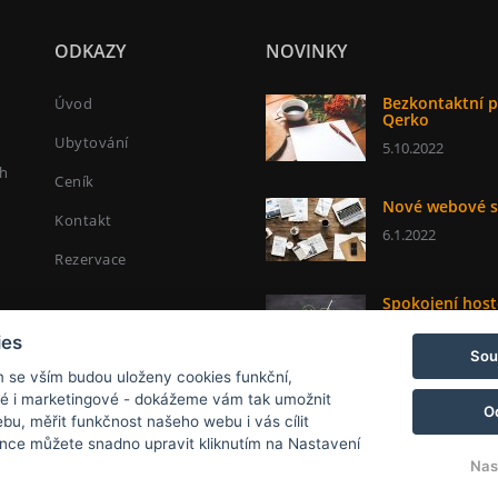
ODKAZY
NOVINKY
Bezkontaktní p
Úvod
Qerko
Ubytování
5.10.2022
ch
Ceník
Nové webové s
Kontakt
6.1.2022
Rezervace
Spokojení host
6.1.2022
ies
Sou
m se vším budou uloženy cookies funkční,
ké i marketingové - dokážeme vám tak umožnit
O
bu, měřit funkčnost našeho webu i vás cílit
nce můžete snadno upravit kliknutím na Nastavení
Nas
© Copyright 2026 | Všechna práva vyhrazena