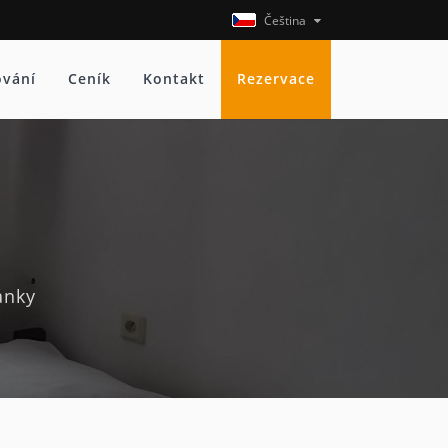
Čeština
ování
Ceník
Kontakt
Rezervace
ánky