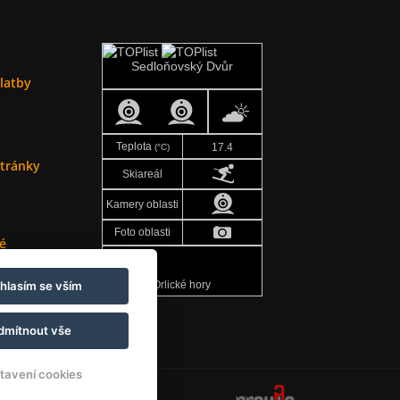
latby
tránky
é
Orlické hory
hlasím se vším
dmítnout vše
tavení cookies