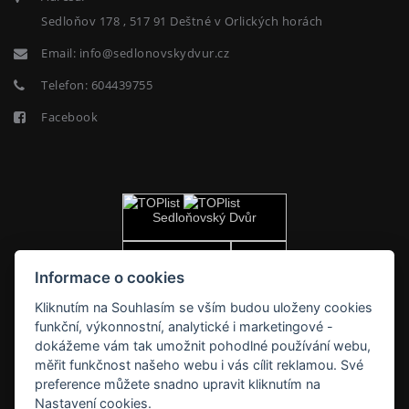
Sedloňov 178 , 517 91 Deštné v Orlických horách
Email:
info@sedlonovskydvur.cz
Telefon:
604439755
Facebook
Informace o cookies
Kliknutím na Souhlasím se vším budou uloženy cookies
funkční, výkonnostní, analytické i marketingové -
dokážeme vám tak umožnit pohodlné používání webu,
měřit funkčnost našeho webu i vás cílit reklamou. Své
preference můžete snadno upravit kliknutím na
Nastavení cookies.