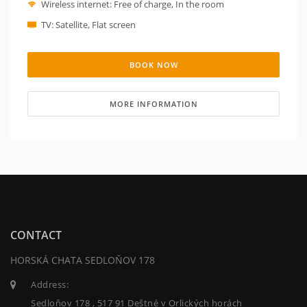
nekuřácký a je vytápěn ústředním topením. Pro volný
Wireless internet: Free of charge, In the room
čas slouží televize a bezdrátové internetové připojení.
TV: Satellite, Flat screen
Okna jsou opatřena závěsy a pro relaxaci na čerstvém
vzduchu slouží terasa. Hosté mohou pohodlně
parkovat přímo u budovy, která je vybavena moderním
BOOK NOW
systémem rekuperace vzduchu. Toto ubytování je
ideální pro velké skupiny hledající soukromí a pohodlí
v horské přírodě.
MORE INFORMATION
CONTACT
HORSKÁ CHATA SEDLOŇOV 178
Address:
Sedloňov 178 , 517 91 Deštné v Orlických horách