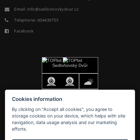
Email:
info@sedlonovskydvur.cz
Telephone:
604439755
Facebook
Cookies information
By clicking on "Accept all cookies", you agree to
storage cookies on your device, which helps with site
navigation, data usage analysis and our marketing
efforts.