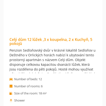
Celý dům 12 lůžek ,3 x koupelna, 2 x Kuchyň, 5
pokojů
Penzion Sedloňovský dvůr v krásné lokalitě Sedloňov u
Deštného v Orlických horách nabízí k ubytování tento
prostorný apartmán s názvem Celý dům. Objekt
disponuje celkovou kapacitou dvanácti lůžek, která
jsou rozdělena do pěti pokojů. Hosté mohou využívat
pět oddělených ložnic . Součástí vnitřního uspořádání
jsou dvě plně vybavené kuchyně a samostatná jídelna.
Number of beds: 12
K vybavení kuchyně patří lednice s mrazákem, trouba,
Number of rooms: 6
myčka nádobí a rychlovarná konvice se setem na
přípravu kávy či čaje. Komfort zajišťují tři koupelny se
Size of the room: 18 m²
sprchou a toaletou, kde jsou zdarma k dispozici
Shower
toaletní potřeby i hotelový textil. Celý prostor je